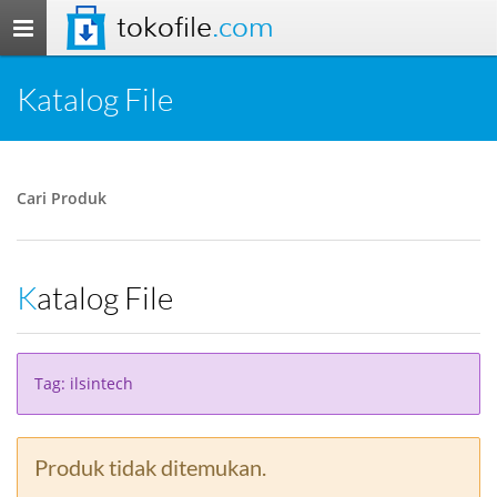
tokofile
.com
Toggle
navigation
Katalog File
Cari Produk
Katalog File
Tag: ilsintech
Produk tidak ditemukan.