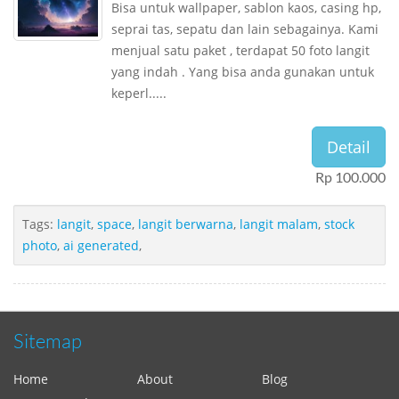
Bisa untuk wallpaper, sablon kaos, casing hp,
seprai tas, sepatu dan lain sebagainya. Kami
menjual satu paket , terdapat 50 foto langit
yang indah . Yang bisa anda gunakan untuk
keperl.....
Detail
Rp 100.000
Tags:
langit
,
space
,
langit berwarna
,
langit malam
,
stock
photo
,
ai generated
,
Sitemap
Home
About
Blog