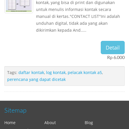
kontak, yang bisa di print dan digunakan
untuk menulis informasi kontak secara
manual di kertas.°CONTACT LIST°Ini adalah
unduhan digital, tidak ada yang akan
dikirimkan kepada And.....
Detail
Rp 6.000
Tags:
daftar kontak
,
log kontak
,
pelacak kontak a5
,
perencana yang dapat dicetak
Sitemap
Home
About
Blog