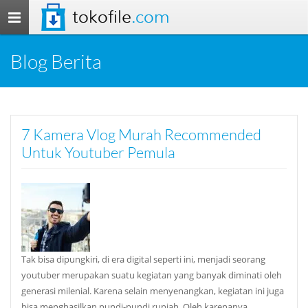
tokofile
.com
Toggle
navigation
Blog Berita
7 Kamera Vlog Murah Recommended
Untuk Youtuber Pemula
Tak bisa dipungkiri, di era digital seperti ini, menjadi seorang
youtuber merupakan suatu kegiatan yang banyak diminati oleh
generasi milenial. Karena selain menyenangkan, kegiatan ini juga
bisa menghasilkan pundi-pundi rupiah. Oleh karenanya,