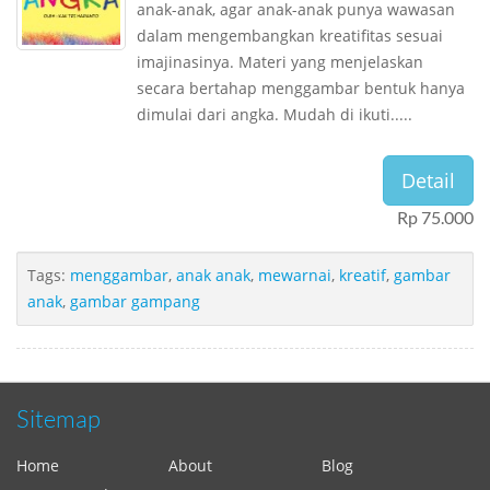
anak-anak, agar anak-anak punya wawasan
dalam mengembangkan kreatifitas sesuai
imajinasinya. Materi yang menjelaskan
secara bertahap menggambar bentuk hanya
dimulai dari angka. Mudah di ikuti.....
Detail
Rp 75.000
Tags:
menggambar
,
anak anak
,
mewarnai
,
kreatif
,
gambar
anak
,
gambar gampang
Sitemap
Home
About
Blog