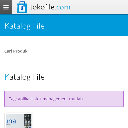
tokofile
.com
Toggle
navigation
Katalog File
Cari Produk
Katalog File
Tag: aplikasi stok management mudah