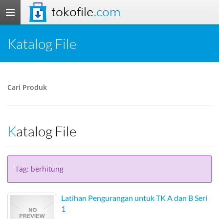
tokofile
.com
Toggle
navigation
Katalog File
Cari Produk
Katalog File
Tag: berhitung
Latihan Pengurangan untuk TK A dan B Seri
1