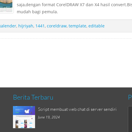
saja,dengan format CorelDRAW X7 dan X4 hasil convert.Bi
mudah bagi pemula.
kalender
,
hijriyah
,
1441
,
coreldraw
,
template
,
editable
Berita Terbaru
P
Script membuat web chat di server sendiri
June 19, 2024