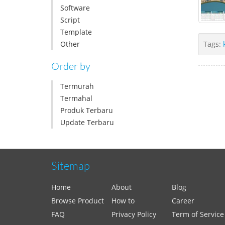
Software
Script
Template
Other
Tags:
Order by
Termurah
Termahal
Produk Terbaru
Update Terbaru
Sitemap
Home
About
Blog
Browse Product
How to
Career
FAQ
Privacy Policy
Term of Service