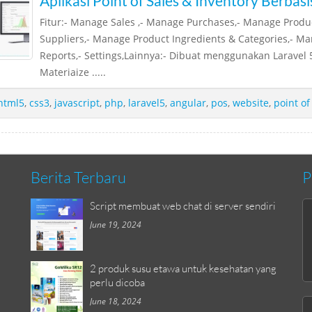
Aplikasi Point of Sales & Inventory Berbas
Fitur:- Manage Sales ,- Manage Purchases,- Manage Produ
Suppliers,- Manage Product Ingredients & Categories,- Ma
Reports,- Settings,Lainnya:- Dibuat menggunakan Laravel 5
Materiaize .....
html5
,
css3
,
javascript
,
php
,
laravel5
,
angular
,
pos
,
website
,
point of
Berita Terbaru
P
Script membuat web chat di server sendiri
June 19, 2024
2 produk susu etawa untuk kesehatan yang
perlu dicoba
June 18, 2024