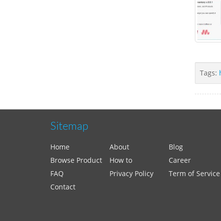
Tags:
Sitemap
Home
About
Blog
Browse Product
How to
Career
FAQ
Privacy Policy
Term of Service
Contact