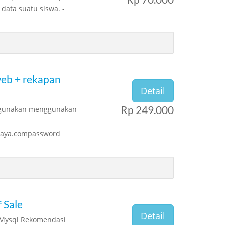
data suatu siswa. -
web + rekapan
Detail
Rp 249.000
digunakan menggunakan
ahaya.compassword
 Sale
Detail
 Mysql Rekomendasi