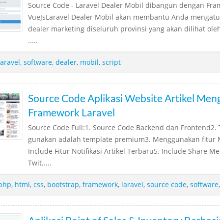
Source Code - Laravel Dealer Mobil dibangun dengan Fra
VueJsLaravel Dealer Mobil akan membantu Anda mengatur
dealer marketing diseluruh provinsi yang akan dilihat o
.....
laravel
,
software
,
dealer
,
mobil
,
script
Source Code Aplikasi Website Artikel Me
Framework Laravel
Source Code Full:1. Source Code Backend dan Frontend2. 
gunakan adalah template premium3. Menggunakan fitur M
Include Fitur Notifikasi Artikel Terbaru5. Include Share Me
Twit.....
php
,
html
,
css
,
bootstrap
,
framework
,
laravel
,
source code
,
software