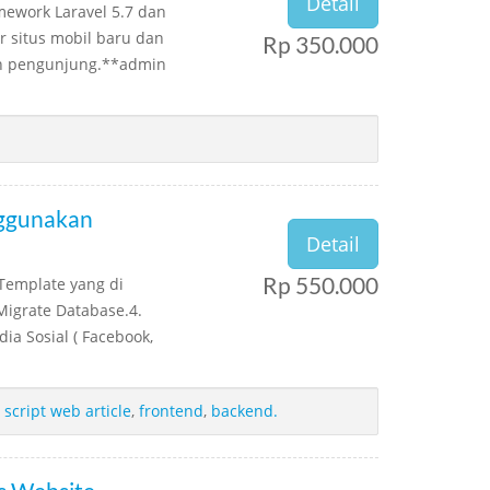
Detail
mework Laravel 5.7 dan
 situs mobil baru dan
Rp 350.000
leh pengunjung.**admin
nggunakan
Detail
Rp 550.000
Template yang di
igrate Database.4.
dia Sosial ( Facebook,
,
script web article
,
frontend
,
backend.