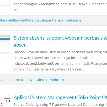
per seorangan. - Menambah data suatu siswa. - Mengedit 
M.....
#laravel#laravel8#webdeveloper#laravel_indonesia
Sistem absensi support webcam berbasis 
absen
Halooo..Saya memiliki sistem absen berbasis web yang 
Framework LaravelUntuk demo nya bisa dibuka di
https://absen2.fadly.netUsername admin : fadly@sangc
admin : 123username karyawan : karyawa.....
sistem absensi
,
laravel
,
absensi webcam
Aplikasi Sistem Management Toko Point Of
Source Code dgn php 7 Framework Laravel Database dgn