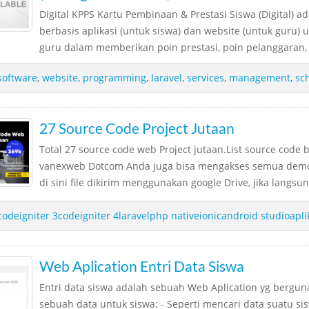
Digital KPPS Kartu Pembinaan & Prestasi Siswa (Digital) ad
berbasis aplikasi (untuk siswa) dan website (untuk guru
guru dalam memberikan poin prestasi, poin pelanggaran, su
software
,
website
,
programming
,
laravel
,
services
,
management
,
sc
27 Source Code Project Jutaan
Total 27 source code web Project jutaan.List source code b
vanexweb Dotcom Anda juga bisa mengakses semua demo 
di sini file dikirim menggunakan google Drive, jika langsung
codeigniter 3codeigniter 4laravelphp nativeionicandroid studioapli
Web Aplication Entri Data Siswa
Entri data siswa adalah sebuah Web Aplication yg bergu
sebuah data untuk siswa: - Seperti mencari data suatu s