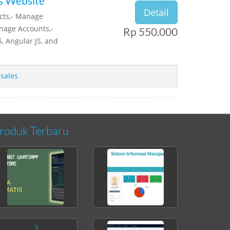
is Website
Detail
cts,- Manage
nage Accounts,-
Rp 550.000
, Angular JS, and
 sales
roduk Terbaru