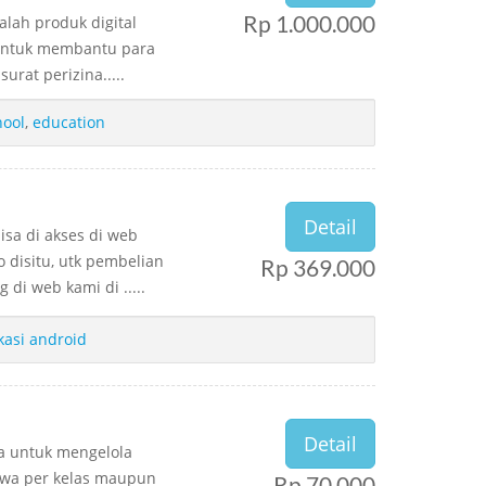
Rp 1.000.000
alah produk digital
) untuk membantu para
rat perizina.....
hool
,
education
Detail
isa di akses di web
disitu, utk pembelian
Rp 369.000
 di web kami di .....
kasi android
Detail
na untuk mengelola
iswa per kelas maupun
Rp 70.000