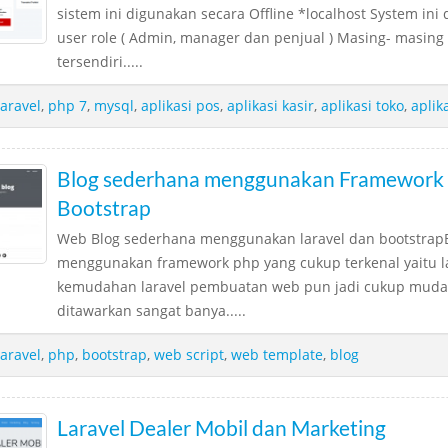
sistem ini digunakan secara Offline *localhost System ini
user role ( Admin, manager dan penjual ) Masing- masing
tersendiri.....
laravel
,
php 7
,
mysql
,
aplikasi pos
,
aplikasi kasir
,
aplikasi toko
,
aplik
Blog sederhana menggunakan Framework 
Bootstrap
Web Blog sederhana menggunakan laravel dan bootstrapB
menggunakan framework php yang cukup terkenal yaitu l
kemudahan laravel pembuatan web pun jadi cukup mudah
ditawarkan sangat banya.....
laravel
,
php
,
bootstrap
,
web script
,
web template
,
blog
Laravel Dealer Mobil dan Marketing