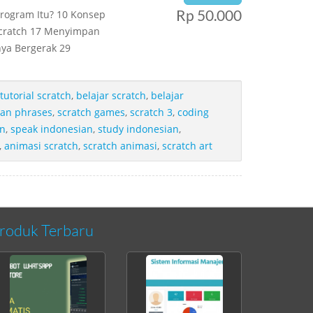
Rp 50.000
rogram Itu? 10 Konsep
cratch 17 Menyimpan
ya Bergerak 29
tutorial scratch
,
belajar scratch
,
belajar
ian phrases
,
scratch games
,
scratch 3
,
coding
an
,
speak indonesian
,
study indonesian
,
,
animasi scratch
,
scratch animasi
,
scratch art
roduk Terbaru