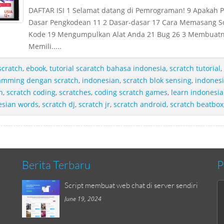
DAFTAR ISI 1 Selamat datang di Pemrograman! 9 Apakah P
Dasar Pengkodean 11 2 Dasar-dasar 17 Cara Memasang S
Kode 19 Mengumpulkan Alat Anda 21 Bug 26 3 Membuatn
Memili.....
scratch
,
ebook
,
tutorial scaratch bahasa indonesia
,
scratch tutorial
,
amming dengan scratch
,
indonesian
,
scratch blok sensing
,
indones
h
,
scratch coding
,
scratches
,
coding scratch games
,
learn indonesi
esian words
,
scratch dj
,
scratch jr
,
scratch android
,
scratch beatbox
Berita Terbaru
P
Script membuat web chat di server sendiri
June 19, 2024