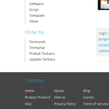
Software
Script
Template
Other
Order by
Tags:
progr
Termurah
scratc
Termahal
indon
Produk Terbaru
Update Terbaru
Sitemap
Home
About
Blog
Browse Product
How to
Career
FAQ
Privacy Policy
Term of Service