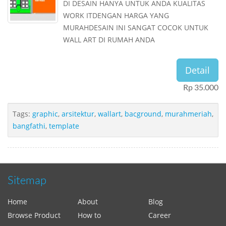
DI DESAIN HANYA UNTUK ANDA KUALITAS
WORK ITDENGAN HARGA YANG
MURAHDESAIN INI SANGAT COCOK UNTUK
WALL ART DI RUMAH ANDA
Detail
Rp 35.000
Tags:
graphic
,
arsitektur
,
wallart
,
bacground
,
murahmeriah
,
bangfathi
,
template
Sitemap
Home
About
Blog
Browse Product
How to
Career