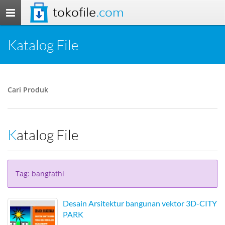
tokofile
.com
Toggle
navigation
Katalog File
Cari Produk
Katalog File
Tag: bangfathi
Desain Arsitektur bangunan vektor 3D-CITY
PARK