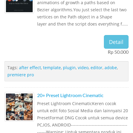
animations of growth a paths based on
Bezier algorithms.You just select the last two
vertices on the Path object in a Shape
layer and then the script does everything f.....
Detail
Rp 50.000
Tags:
after effect
,
template
,
plugin
,
video
,
editor
,
adobe
,
premiere pro
20+ Preset Lightroom Cinematic
Preset Lightroom CinematicKeren cocok
untuk edit foto Sosial Media dan lainnyaIsi 20
PresetFormat DNG Cocok untuk semua device
PC,IOS, ANDROID--------------------------------------
------Warning: Untuk sementara produk ini