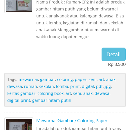
Nama Produk : Rumah-CP2 Ini adalah produk
gambar hitam putih yang belum diwarnai
untuk anak-anak atau kalangan dewasa. Bisa
untuk lomba, kegiatan di rumah dan sekolah
anak-anak.Menggambar atau mewarnai di
waktu luang dapat mengur.....
Detail
Rp 3.500
Tags:
mewarnai
,
gambar
,
coloring
,
paper
,
seni
,
art
,
anak
,
dewasa
,
rumah
,
sekolah
,
lomba
,
print
,
digital
,
pdf
,
jpg
,
kertas gambar
,
coloring book
,
art
,
seni
,
anak
,
dewasa
,
digital print
,
gambar hitam putih
Mewarnai Gambar / Coloring Paper
Ini adalah produk gambar hitam putih yang