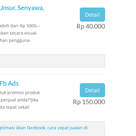
Unsur, Senyawa,
Detail
Rp 40.000
ebih dari Rp 5000,--
kan secara visual-
tuhan pengguna-
 Fb Ads
Detail
ntuk promosi produk
penjual anda??Jika
Rp 150.000
a tepat sekali
ptimasi iklan facebook
,
cara cepat jualan di