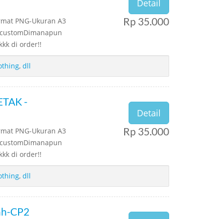
Detail
Rp 35.000
ormat PNG-Ukuran A3
os customDimanapun
kk di order!!
othing
,
dll
TAK -
Detail
Rp 35.000
ormat PNG-Ukuran A3
os customDimanapun
kk di order!!
othing
,
dll
ah-CP2