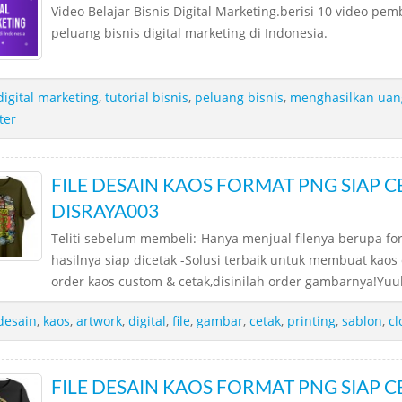
Video Belajar Bisnis Digital Marketing.berisi 10 video pe
peluang bisnis digital marketing di Indonesia.
digital marketing
,
tutorial bisnis
,
peluang bisnis
,
menghasilkan uang
ter
FILE DESAIN KAOS FORMAT PNG SIAP CE
DISRAYA003
Teliti sebelum membeli:-Hanya menjual filenya berupa f
hasilnya siap dicetak -Solusi terbaik untuk membuat ka
order kaos custom & cetak,disinilah order gambarnya!Yuuk
desain
,
kaos
,
artwork
,
digital
,
file
,
gambar
,
cetak
,
printing
,
sablon
,
cl
FILE DESAIN KAOS FORMAT PNG SIAP CE