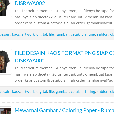
DISRAYA002
Teliti sebelum membeli:-Hanya menjual filenya berupa f
hasilnya siap dicetak -Solusi terbaik untuk membuat ka
order kaos custom & cetak,disinilah order gambarnya!Yuuk
desain
,
kaos
,
artwork
,
digital
,
file
,
gambar
,
cetak
,
printing
,
sablon
,
cl
FILE DESAIN KAOS FORMAT PNG SIAP CE
DISRAYA001
Teliti sebelum membeli:-Hanya menjual filenya berupa f
hasilnya siap dicetak -Solusi terbaik untuk membuat ka
order kaos custom & cetak,disinilah order gambarnya!Yuuk
desain
,
kaos
,
artwork
,
digital
,
file
,
gambar
,
cetak
,
printing
,
sablon
,
cl
Mewarnai Gambar / Coloring Paper - Rum