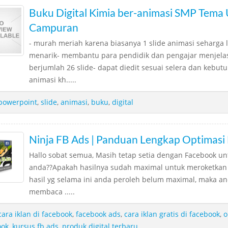
Buku Digital Kimia ber-animasi SMP Tema 
Campuran
- murah meriah karena biasanya 1 slide animasi seharga l
menarik- membantu para pendidik dan pengajar menjelas
berjumlah 26 slide- dapat diedit sesuai selera dan kebu
animasi kh.....
powerpoint
,
slide
,
animasi
,
buku
,
digital
Ninja FB Ads | Panduan Lengkap Optimasi
Hallo sobat semua, Masih tetap setia dengan Facebook u
anda??Apakah hasilnya sudah maximal untuk meroketkan 
hasil yg selama ini anda peroleh belum maximal, maka and
membaca .....
cara iklan di facebook
,
facebook ads
,
cara iklan gratis di facebook
,
o
ook
,
kursus fb ads
,
produk digital terbaru