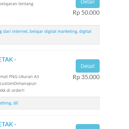
Detail
mbelajaran tentang
Rp 50.000
 dari internet
,
belajar digital marketing
,
digital
TAK -
Detail
Rp 35.000
ormat PNG-Ukuran A3
os customDimanapun
kk di order!!
othing
,
dll
TAK -