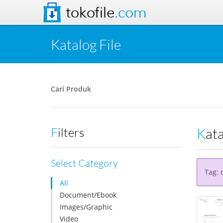
tokofile
.com
Katalog File
Cari Produk
Kat
Filters
Select Category
Tag: d
All
Document/Ebook
Images/Graphic
Video