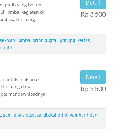
Detail
am putih yang belum
uk lomba, kegiatan di
Rp 3.500
i di waktu luang
sekolah
,
lomba
,
print
,
digital
,
pdf
,
jpg
,
kertas
 putih
Detail
ai untuk anak-anak
ktu luang dapat
Rp 3.500
dapat mendownloadnya
t
,
seni
,
anak
,
dewasa
,
digital print
,
gambar hitam