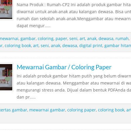
Nama Produk : Rumah-CP2 Ini adalah produk gambar hit
diwarnai untuk anak-anak atau kalangan dewasa. Bisa unt
rumah dan sekolah anak-anak.Menggambar atau mewarna
dapat mengur.....
mewarnai
,
gambar
,
coloring
,
paper
,
seni
,
art
,
anak
,
dewasa
,
rumah
,
r
,
coloring book
,
art
,
seni
,
anak
,
dewasa
,
digital print
,
gambar hitam
Mewarnai Gambar / Coloring Paper
Ini adalah produk gambar hitam putih yang belum diwarn
atau kalangan dewasa. Menggambar atau mewarnai di wa
mengurangi stress anda. Dijual dalam bentuk PDFAnda 
dan pr.....
kertas gambar
,
mewarnai gambar
,
coloring paper
,
coloring book
,
ar