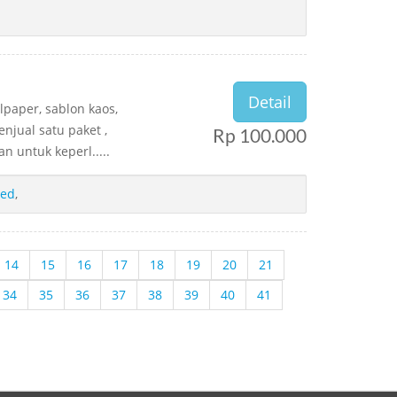
Detail
llpaper, sablon kaos,
njual satu paket ,
Rp 100.000
n untuk keperl.....
ted
,
14
15
16
17
18
19
20
21
34
35
36
37
38
39
40
41