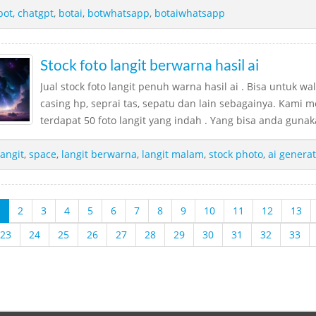
bot
,
chatgpt
,
botai
,
botwhatsapp
,
botaiwhatsapp
Stock foto langit berwarna hasil ai
Jual stock foto langit penuh warna hasil ai . Bisa untuk wa
casing hp, seprai tas, sepatu dan lain sebagainya. Kami me
terdapat 50 foto langit yang indah . Yang bisa anda gunaka
langit
,
space
,
langit berwarna
,
langit malam
,
stock photo
,
ai genera
2
3
4
5
6
7
8
9
10
11
12
13
23
24
25
26
27
28
29
30
31
32
33