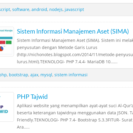
script
,
software
,
android
,
nodejs
,
javascript
Sistem Informasi Manajemen Aset (SIMA)
Sistem Informasi Manajemen Aset (SIMA). Sistem ini mel
penyusutan dengan Metode Garis Lurus
(http://nichonotes.blogspot.com/2014/11/metode-penyusut
lurus.html).TEKNOLOGI- PHP 7.4.4- MariaDB 10......
php
,
bootstrap
,
ajax
,
mysql
,
sistem informasi
PHP Tajwid
Aplikasi website yang menampilkan ayat-ayat suci Al-Qur
beserta keterangan tajwidnya menggunakan data JSON. T
Friendly.TEKNOLOGI- PHP 7.4- Bootstrap 5.3.3FITUR- Surat
Ara.....