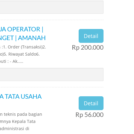
UA OPERATOR |
Detail
NGET | AMANAH
Rp 200.000
:1. Order (Transaksi)2.
o)5. Riwayat Saldo6.
i : - Ak.....
A TATA USAHA
Detail
Rp 56.000
n teknis pada bagian
umnya Kepala Tata
dministrasi di