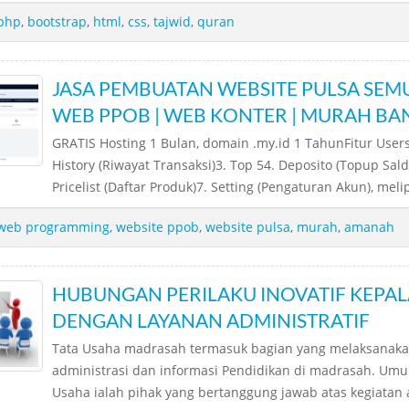
php
,
bootstrap
,
html
,
css
,
tajwid
,
quran
JASA PEMBUATAN WEBSITE PULSA SEM
WEB PPOB | WEB KONTER | MURAH BA
GRATIS Hosting 1 Bulan, domain .my.id 1 TahunFitur Users 
History (Riwayat Transaksi)3. Top 54. Deposito (Topup Sald
Pricelist (Daftar Produk)7. Setting (Pengaturan Akun), meliput
web programming
,
website ppob
,
website pulsa
,
murah
,
amanah
HUBUNGAN PERILAKU INOVATIF KEPAL
DENGAN LAYANAN ADMINISTRATIF
Tata Usaha madrasah termasuk bagian yang melaksanaka
administrasi dan informasi Pendidikan di madrasah. Um
Usaha ialah pihak yang bertanggung jawab atas kegiatan a