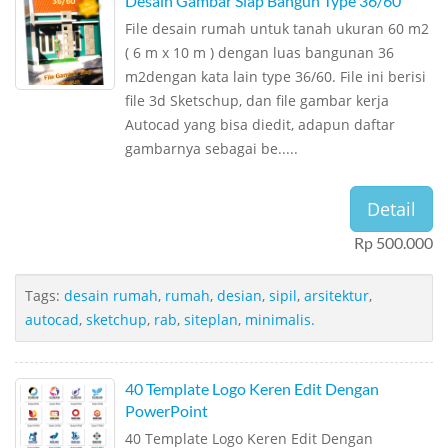
Desain Gambar Siap Bangun Type 36/60
File desain rumah untuk tanah ukuran 60 m2
( 6 m x 10 m ) dengan luas bangunan 36
m2dengan kata lain type 36/60. File ini berisi
file 3d Sketschup, dan file gambar kerja
Autocad yang bisa diedit, adapun daftar
gambarnya sebagai be.....
Detail
Rp 500.000
Tags:
desain rumah
,
rumah
,
desian
,
sipil
,
arsitektur
,
autocad
,
sketchup
,
rab
,
siteplan
,
minimalis.
40 Template Logo Keren Edit Dengan
PowerPoint
40 Template Logo Keren Edit Dengan