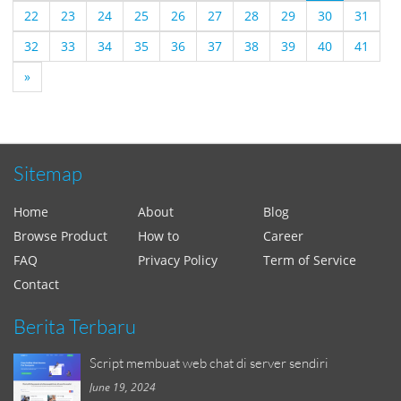
22
23
24
25
26
27
28
29
30
31
32
33
34
35
36
37
38
39
40
41
»
Sitemap
Home
About
Blog
Browse Product
How to
Career
FAQ
Privacy Policy
Term of Service
Contact
Berita Terbaru
Script membuat web chat di server sendiri
June 19, 2024