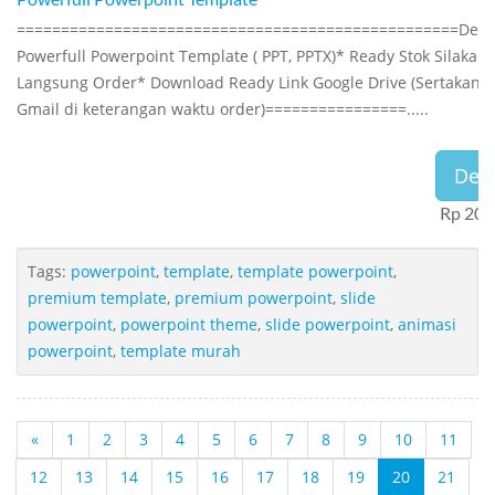
==================================================Deskr
Powerfull Powerpoint Template ( PPT, PPTX)* Ready Stok Silakan
Langsung Order* Download Ready Link Google Drive (Sertakan
Gmail di keterangan waktu order)================.....
Deta
Rp 200
Tags:
powerpoint
,
template
,
template powerpoint
,
premium template
,
premium powerpoint
,
slide
powerpoint
,
powerpoint theme
,
slide powerpoint
,
animasi
powerpoint
,
template murah
«
1
2
3
4
5
6
7
8
9
10
11
12
13
14
15
16
17
18
19
20
21