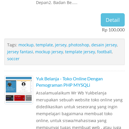
Depan2. Badan Be.....
Detail
Rp 100.000
Tags:
mockup
,
template
,
jersey
,
photoshop
,
desain jersey
,
jersey fantasi
,
mockup jersey
,
template jersey
,
football
,
soccer
Yuk Belanja - Toko Online Dengan
Pemograman PHP MYSQLi
Assalamualaikum Wr Wb Yukbelanja
merupakan sebuah website toko online yang
didedikasikan untuk seseorang yang ingin
mempelajari bagaimana membuat toko
online, untuk siswa/mahasiswa yang
mempunyai tugas membuat web , atau juga