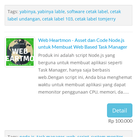
Tags:
yabinya
,
yabinya lable
,
software cetak label
,
cetak
label undangan
,
cetak label 103
,
cetak label tomjerry
Web Heartmon - Asset dan Code Node.js
untuk Membuat Web Based Task Manager
Produk ini adalah script Node.js yang
berguna untuk membuat aplikasi seperti
Task Manager, hanya saja berbasis
web.Dengan script ini, Anda bisa menghemat
waktu untuk membuat aplikasi yang dapat
memonitor penggunaan CPU, memori, da.....
Detail
Rp 100.000
Tags:
node.js
,
task manager
,
web
,
script
,
system monitor