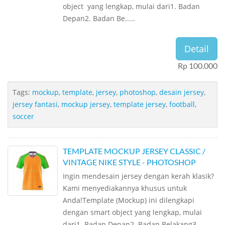
object yang lengkap, mulai dari1. Badan
Depan2. Badan Be.....
Detail
Rp 100.000
Tags:
mockup
,
template
,
jersey
,
photoshop
,
desain jersey
,
jersey fantasi
,
mockup jersey
,
template jersey
,
football
,
soccer
TEMPLATE MOCKUP JERSEY CLASSIC /
VINTAGE NIKE STYLE - PHOTOSHOP
Ingin mendesain jersey dengan kerah klasik?
Kami menyediakannya khusus untuk
Anda!Template (Mockup) ini dilengkapi
dengan smart object yang lengkap, mulai
dari1. Badan Depan2. Badan Belakang3.