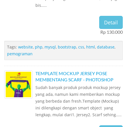
bis.....
Detail
Rp 130.000
Tags:
website
,
php
,
mysql
,
bootstrap
,
css
,
html
,
database
,
pemograman
TEMPLATE MOCKUP JERSEY POSE
MEMBENTANG SCARF - PHOTOSHOP
Sudah banyak produk produk mockup jersey
yang ada, namun kami memberikan mockup
yang berbeda dan fresh.Template (Mockup)
ini dilengkapi dengan smart object yang
lengkap, mulai dari1. Jersey2. Scarf sehing.....