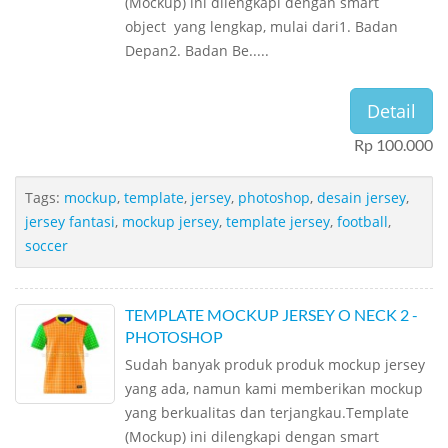
(Mockup) ini dilengkapi dengan smart
object yang lengkap, mulai dari1. Badan
Depan2. Badan Be.....
Detail
Rp 100.000
Tags:
mockup
,
template
,
jersey
,
photoshop
,
desain jersey
,
jersey fantasi
,
mockup jersey
,
template jersey
,
football
,
soccer
TEMPLATE MOCKUP JERSEY O NECK 2 -
PHOTOSHOP
Sudah banyak produk produk mockup jersey
yang ada, namun kami memberikan mockup
yang berkualitas dan terjangkau.Template
(Mockup) ini dilengkapi dengan smart