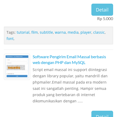
Detail
Rp 5.000
Tags:
tutorial
,
film
,
subtitle
,
warna
,
media
,
player
,
classic
,
font
,
Software Pengirim Email Massal berbasis
web dengan PHP dan MySQL
Script email massal ini support diintegrasi
dengan library popular, yaitu mandrill dan
phpmailer.Email massal pada era modern
saat ini sangatlah penting. Hampir semua
produk yang bertebaran di internet
dikomunikasikan dengan .....
Detail