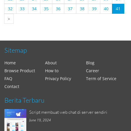
32
33
34
35
36
37
38
39
40
41
»
Sitemap
Home
About
Blog
Browse Product
How to
Career
FAQ
Privacy Policy
Term of Service
Contact
Berita Terbaru
Script membuat web chat di server sendiri
June 19, 2024