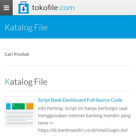
tokofile
.com
Toggle
navigation
Katalog File
Cari Produk
Katalog File
Script Bank Dashboard Full Source Code
Info Penting: Script ini hanya berfungsi saat
menggunakan internet banking mandiri yang
lama =>
https://ib.bankmandiri.co.id/retail/Login.do?