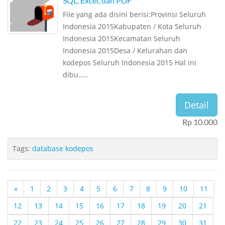
SQL, Excel, dan PDF
File yang ada disini berisi:Provinsi Seluruh
Indonesia 2015Kabupaten / Kota Seluruh
Indonesia 2015Kecamatan Seluruh
Indonesia 2015Desa / Kelurahan dan
kodepos Seluruh Indonesia 2015 Hal ini
dibu.....
Detail
Rp 10.000
Tags:
database kodepos
«
1
2
3
4
5
6
7
8
9
10
11
12
13
14
15
16
17
18
19
20
21
22
23
24
25
26
27
28
29
30
31