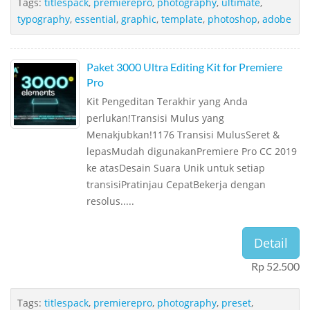
Tags:
titlespack
,
premierepro
,
photography
,
ultimate
,
typography
,
essential
,
graphic
,
template
,
photoshop
,
adobe
Paket 3000 Ultra Editing Kit for Premiere
Pro
Kit Pengeditan Terakhir yang Anda
perlukan!Transisi Mulus yang
Menakjubkan!1176 Transisi MulusSeret &
lepasMudah digunakanPremiere Pro CC 2019
ke atasDesain Suara Unik untuk setiap
transisiPratinjau CepatBekerja dengan
resolus.....
Detail
Rp 52.500
Tags:
titlespack
,
premierepro
,
photography
,
preset
,