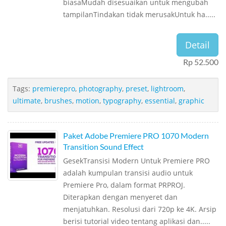
biasaMudah disesuaikan untuk mengubah
tampilanTindakan tidak merusakUntuk ha.....
Detail
Rp 52.500
Tags:
premierepro
,
photography
,
preset
,
lightroom
,
ultimate
,
brushes
,
motion
,
typography
,
essential
,
graphic
Paket Adobe Premiere PRO 1070 Modern
Transition Sound Effect
GesekTransisi Modern Untuk Premiere PRO
adalah kumpulan transisi audio untuk
Premiere Pro, dalam format PRPROJ.
Diterapkan dengan menyeret dan
menjatuhkan. Resolusi dari 720p ke 4K. Arsip
berisi tutorial video tentang aplikasi dan.....