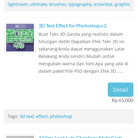
lightroom
,
ultimate
,
brushes
,
typography
,
essential
,
graphic
3D Text Effect for Photoshop v.2
Buat Teks 3D Ganda yang realistis dalam
hitungan detik! Dapatkan Efek Teks 3D ini
sekarang!Anda dapat menggunakan Latar
Belakang Anda sendiri.Mudah untuk
mengubah warna dan font.Apa yang ada di
dalam paket?File PSD dengan Efek 3D .....
Detail
Rp 65.000
Tags:
3d text
,
effect
,
photoshop
3 Films Look Luts Christians Mate Grab