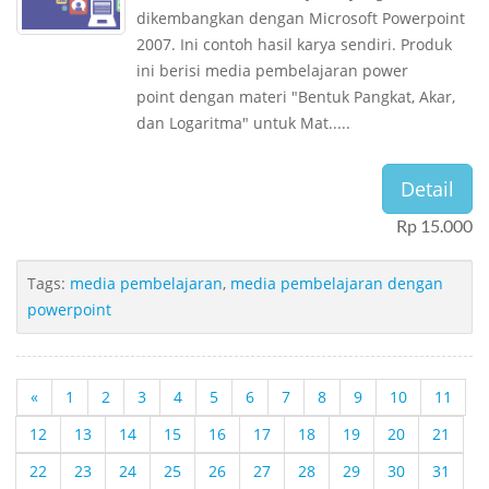
dikembangkan dengan Microsoft Powerpoint
2007. Ini contoh hasil karya sendiri. Produk
ini berisi media pembelajaran power
point dengan materi "Bentuk Pangkat, Akar,
dan Logaritma" untuk Mat.....
Detail
Rp 15.000
Tags:
media pembelajaran
,
media pembelajaran dengan
powerpoint
«
1
2
3
4
5
6
7
8
9
10
11
12
13
14
15
16
17
18
19
20
21
22
23
24
25
26
27
28
29
30
31