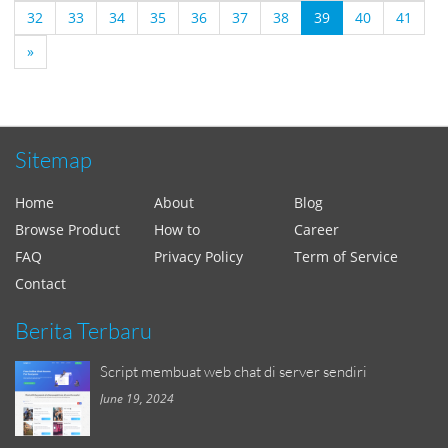
32
33
34
35
36
37
38
39
40
41
»
Sitemap
Home
About
Blog
Browse Product
How to
Career
FAQ
Privacy Policy
Term of Service
Contact
Berita Terbaru
Script membuat web chat di server sendiri
June 19, 2024